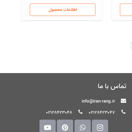
اطلاعات محصول
تماس با ما
info@iran-rang.ir
02128423048
02128423047