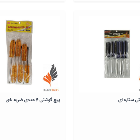
ی ستاره ای
پیچ گوشتی 6 عددی ضربه خور