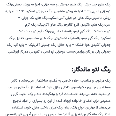
رنگ های چند جزئی،رنگ های دوجزئی و سه جزئی- اجرا به روش دستی،رنگ
دوجزئی اسپری1:1 – اجرا به روش ماشینی،رنگ دوجزئی اسکرید 98:2- اجرا به
روش ماشینی،رنگ های دو جزئی آنتی اسکید،رنگ های تک جزئی –
سرد،رنگ های آلکیدی کلرو کائوچو،رنگ های اکریلیک،رنگ گرم
ترموپلاستیک،رنگ گرم ترمو پلاستیک اسپری،رنگ گرم ترمو پلاستیک
اسکرید،رنگ گرم ترمو پلاستیک اکستروژن،رنگ های مخصوص جداول،رنگ
جدولی آلکیدی هوا خشک – پایه حلال،رنگ جدولی آکریلیک – پایه آب،رنگ
جدولی پلی یورتان،پرایمر،چسب دوجزئی اپوکسی ، کفپوش مورتار اپوکسی
رنگ لتو ماندگار:
رنگ مرغوب و مناسب، جلوه خاصی به فضای ساختمان می‌بخشد و تاثیر
مستقیمی بر روی دکوراسیون داخلی منزل دارد. استفاده از رنگ‌های مرغوب
در محیط خانه می‌تواند احساسات فرد را برانگیخته کند و یک محیط گرم و
صمیمی برای اعضای خانواده ایجاد کند؛ از این رو بسیاری از افراد ترجیح
می‌دهند از بهترین انواع رنگ، برای رنگ‌آمیزی داخلی منزل خود، استفاده
کنند.رنگ ماندگار ‌بر‌پایه رزین‌ آلکید مخصوص و بر اساس آخرین‌ فرمولاسیون