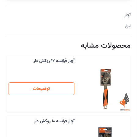
آچار
ابزار
محصولات مشابه
آچار فرانسه 12 روکش دار
توضیحات
آچار فرانسه 10 روکش دار