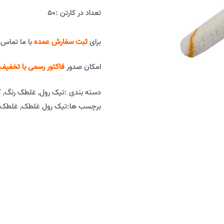
تعداد در کارتن :
50
برای
ثبت سفارش عمده
با ما تماس 
امکان صدور
فاکتور رسمی با تخفیف 
دسته بندی :
تیک رول
,
غلطک رنگ
,
ک
برچسب ها:
تیک رول غلطک
,
غلطک