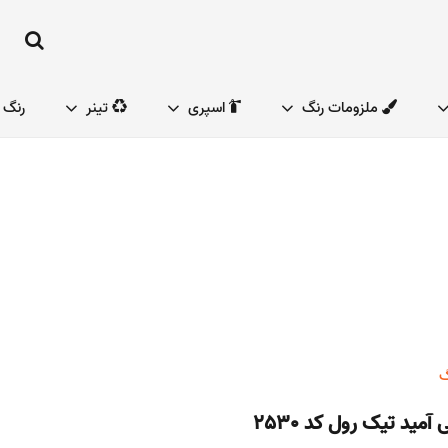
ملزومات رنگ
اسپری
تینر
رنگ 
گ