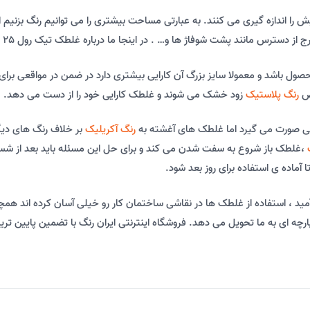
 را اندازه گیری می کنند. به عبارتی مساحت بیشتری را می توانیم رنگ بزنیم 
پشت شوفاژ ها و… . در اینجا ما درباره غلطک تیک رول 25 سانتی مدیوم پلی آمید صحبت خواهیم کرد.
 محصول باشد و معمولا سایز بزرگ آن کارایی بیشتری دارد در ضمن در مواقعی بر
وص
رنگ پلاستیک
زود خشک می شوند و غلطک کارایی خود را از دست می دهد.
ی صورت می گیرد اما غلطک های آغشته به
رنگ آکریلیک
بر خلاف رنگ های دیگر
،غلطک باز شروع به سفت شدن می کند و برای حل این مسئله باید بعد از شست
اده ی استفاده برای روز بعد شود.
 غلطک تیک رول 25 سانتی مدیوم پلی آمید ، استفاده از غلطک ها در نقاشی ساختمان کار رو خیلی 
رچه ای به ما تحویل می دهد. فروشگاه اینترنتی ایران رنگ با تضمین پایین تر