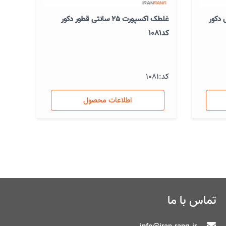
گشتی دکور
غلطک اکسپورت 25 سانتی قطور دکور
کد1081
کد:
1081
اطلاعات محصول
تماس با ما