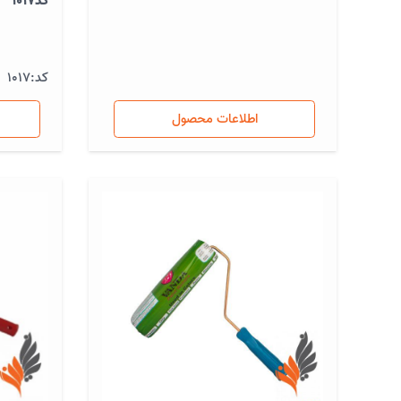
کد1017
کد:
1017
اطلاعات محصول