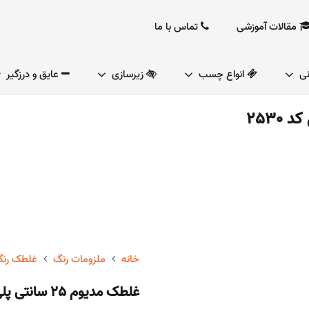
مقالات آموزشی
تماس با ما
نی
انواع چسب
زیرسازی
عایق و درزگیر
خانه
ملزومات رنگ
غلطک رن
غلطک مدیوم 25 سانتی پلی آمید تیک رول کد 2530