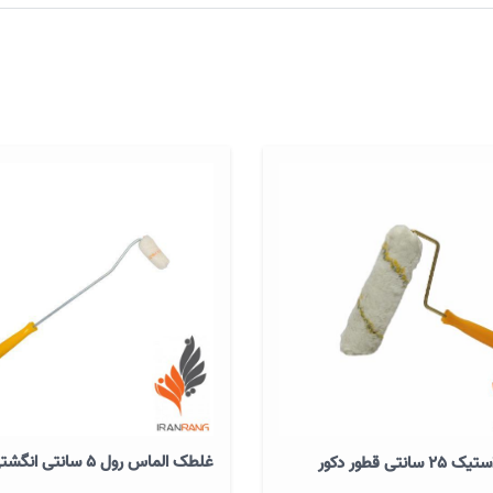
غلطک الماس رول 5 سانتی انگشتی
غلطک پلاستیک 25 سانتی قطور دکور