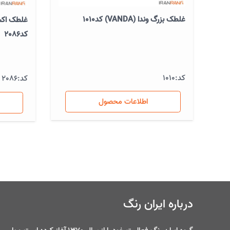
غلطک بزرگ وندا (VANDA) کد1010
کد2086
کد:
1010
کد:
2086
اطلاعات محصول
درباره ایران رنگ