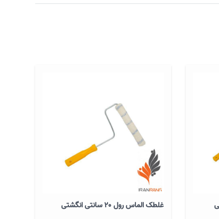
غلطک الماس رول 20 سانتی انگشتی