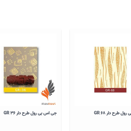
ول طرح دار GR 68
جی اس بی رول طرح دار GR 36