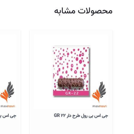
محصولات مشابه
جی اس بی رول طرح دار GR 22
جی اس بی ر