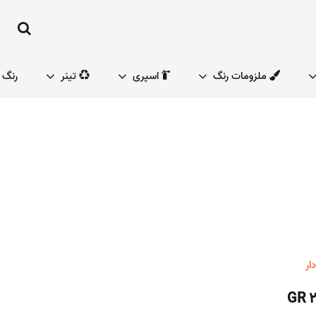
ملزومات رنگ
اسپری
تینر
رنگ 
ار