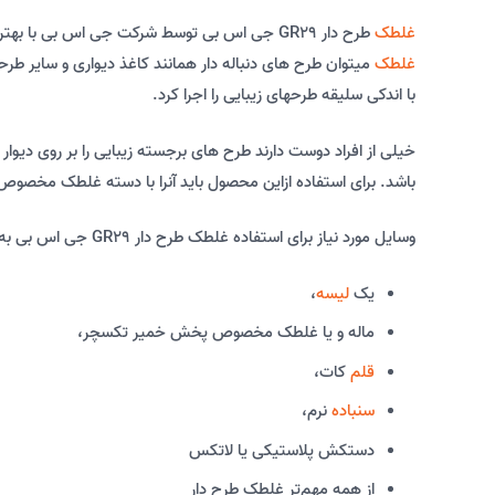
غلطک
طرح دار GR29 جی اس بی توسط شرکت جی اس بی با بهترین مواد تولید می شود از جنس سیلیکون می باشد و برای کار های پتینه کاری ساخته شده است و کار با آنها بسیار راحت است. بوسیله این
غلطک
میتوان طرح های دنباله دار همانند کاغذ دیواری و سایر طرحه
با اندکی سلیقه طرحهای زیبایی را اجرا کرد.
خیلی از افراد دوست دارند طرح های برجسته زیبایی را بر روی دیوا
باشد. برای استفاده ازاین محصول باید آنرا با دسته غلطک مخصوص
وسایل مورد نیاز برای استفاده غلطک طرح دار GR29 جی اس بی به شرح زیر است:
یک
لیسه
،
ماله و یا غلطک مخصوص پخش خمیر تکسچر،
قلم
کات،
سنباده
نرم،
دستکش پلاستیکی یا لاتکس
از همه مهم‌تر غلطک طرح دار