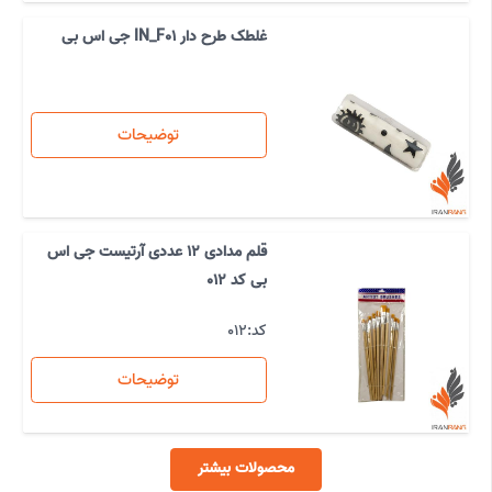
غلطک طرح دار IN_F01 جی اس بی
توضیحات
قلم مدادی 12 عددی آرتیست جی اس
بی کد 012
کد:
012
توضیحات
محصولات بیشتر