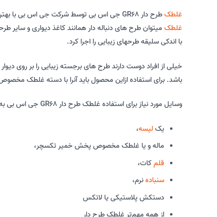
غلطک
طرح دار GR68 جی اس بی توسط شرکت جی اس بی با بهترین مواد تولید می شود از جنس سیلیکون می باشد و برای کار های پتینه کاری ساخته شده است و کار با آنها بسیار راحت است. بوسیله این
غلطک
میتوان طرح های دنباله دار همانند کاغذ دیواری و سایر طرحه
با اندکی سلیقه طرحهای زیبایی را اجرا کرد.
خیلی از افراد دوست دارند طرح های برجسته زیبایی را بر روی دیوا
باشد. برای استفاده ازاین محصول باید آنرا با دسته غلطک مخصوص
وسایل مورد نیاز برای استفاده غلطک طرح دار GR68 جی اس بی به شرح زیر است:
یک
لیسه
،
ماله و یا غلطک مخصوص پخش خمیر تکسچر،
قلم
کات،
سنباده
نرم،
دستکش پلاستیکی یا لاتکس
از همه مهم‌تر غلطک طرح دار