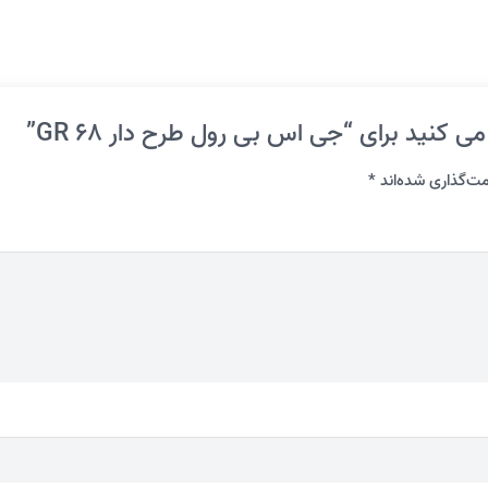
 کنید برای “جی اس بی رول طرح دار GR 68”
ت‌گذاری شده‌اند
*