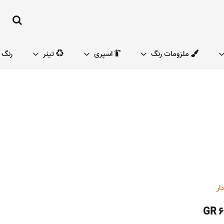
ملزومات رنگ
اسپری
تینر
رنگ 
ار