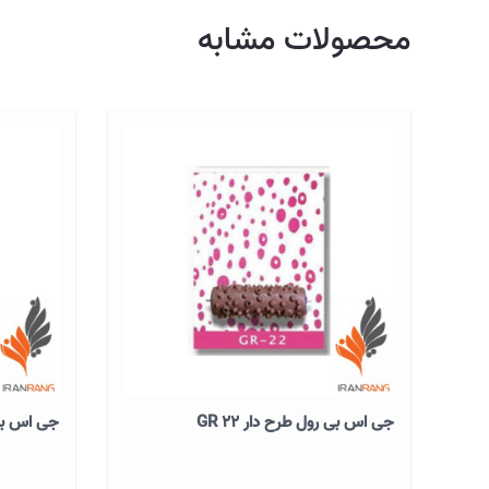
محصولات مشابه
جی اس بی رول طرح دار GR 22
جی اس بی ر