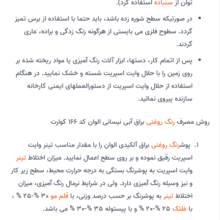
توان از
سنباده
استفاده کرد).
در صورتیکه سطح شوره زده باشد، باید حتما با استفاده از برس تمیز
گردد. سطوح فلزی می بایستی از هرگونه زنگ زدگی و براده، عاری
گردند.
پس از اتمام کار، دستها، ابزار آلات رنگ آمیزی یا مواد ریخته شده بر
روی زمین را با حلال وایت اسپریت شسته و خشک نمایید. در هنگام
استفاده از حلال وایت اسپریت از دستورالعملهای ایمنی کارخانه
سازنده پیروی نمائید.
روش مصرف
رنگ روغنی
براق آبی نیسانی الوان کد 166 کوارت
پوش
رنگ روغنی
براق آلکیدی الوان را با مقدار مناسب تینر وایت
اسپریت رقیق نموده و بر روی سطح اعمال نمایید. میزان اختلاط
تینر
وایت اسپریت به پوشرنگ بستگی به درجه حرارت محیط، سطح زیر کار
و نیز وسیله رنگ آمیزی دارد. ولی در شرایط نرمال رنگ آمیزی، میزان
اختلاط
تینر
به پوشرنگ بر حسب درصد وزنی، با
قلم مو
30 %-25 % ،
با
غلتک
25 %-20 % و با پیستوله 35 %-30 % می باشد.