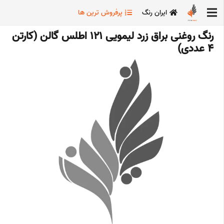
ایران رنگ
پرفروش ترین ها
رنگ روغنی براق زرد لیمویی 121 اطلس گالن (کارتن
4 عددی)