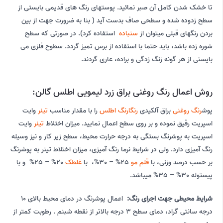
تا خشک شدن کامل آن صبر نمائید. پوستهای رنگ های قدیمی بایستی از
سطح زدوده شده و سطحی صاف بدست آید ( بنا به ضرورت جهت از بین
بردن رنگهای قبلی میتوان از
سنباده
استفاده کرد). در صورتی که سطح
شوره زده باشد، باید حتما با استفاده از برس تمیز گردد. سطوح فلزی می
بایستی از هر گونه زنگ زدگی و براده، عاری گردند.
روش اعمال رنگ روغنی براق زرد لیمویی اطلس گالن:
پوش
رنگ روغنی
براق آلکیدی
رنگارنگ اطلس
را با مقدار مناسب
تینر
وایت
اسپریت رقیق نموده و بر روی سطح اعمال نمایید. میزان اختلاط
تینر
وایت
اسپریت به پوشرنگ بستگی به درجه حرارت محیط، سطح زیر کار و نیز وسیله
رنگ آمیزی دارد. ولی در شرایط نرما رنگ آمیزی، میزان اختلاط تینر به پوشرنگ
بر حسب درصد وزنی، با
قلم مو
25% – 30%، با
غلطک
20% – 25% و با
پیستوله 30% – 35% میباشد.
شرایط محیطی جهت اجرای رنگ:
اعمال پوشرنگ در دمای محیط بالای 10
درجه سانتی گراد، دمای سطح 3 درجه بالاتر از نقطه شبنم . رطوبت کمتر از