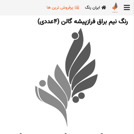
ایران رنگ
پرفروش ترین ها
رنگ نیم براق فرازپیشه گالن (4عددی)