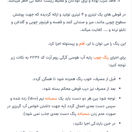
فاقد سرب بوده و برای کودکان و محیط زیست کاملا بی خطر میباشد.
در قوطی های یک لیتری و 4 لیتری تولید و ارائه گردیده که جهت پوشش
سطوح چوبی مانند، میز و صندلی کمد و قفسه و فرنیچر چوبی و گلدلان و
تابلو نرده و …. کفایت میکند.
این رنگ را می توان با ابر،
قلم
و پیستوله اجرا کرد.
برای اجرای
رنگ چوب
پایه آب طوسی گرگی روم آرت کد 2236 به نکات زیر
توجه کنید:
قبل از مصرف، خوب رنگ همزده شود تا همگن گردد.
بعد از مصرف نیز درب قوطی محکم بسته شود،
توجه شود بین هر دو دست باید یک
سمباده
نرم (1500) زده شده و
سپس دست بعدی اعمال گردد (به جهت داشتن خواص آب گریزی در
صورت عدم زدن
سمباده
رنگ دست بعدی جذب نمی شود).
در حین بارندکی اجرا نکنید،