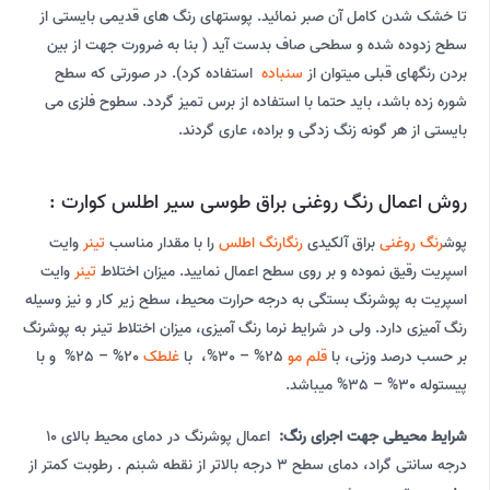
تا خشک شدن کامل آن صبر نمائید. پوستهای رنگ های قدیمی بایستی از
سطح زدوده شده و سطحی صاف بدست آید ( بنا به ضرورت جهت از بین
بردن رنگهای قبلی میتوان از
سنباده
استفاده کرد). در صورتی که سطح
شوره زده باشد، باید حتما با استفاده از برس تمیز گردد. سطوح فلزی می
بایستی از هر گونه زنگ زدگی و براده، عاری گردند.
روش اعمال رنگ روغنی براق طوسی سیر اطلس کوارت :
پوش
رنگ روغنی
براق آلکیدی
رنگارنگ اطلس
را با مقدار مناسب
تینر
وایت
اسپریت رقیق نموده و بر روی سطح اعمال نمایید. میزان اختلاط
تینر
وایت
اسپریت به پوشرنگ بستگی به درجه حرارت محیط، سطح زیر کار و نیز وسیله
رنگ آمیزی دارد. ولی در شرایط نرما رنگ آمیزی، میزان اختلاط تینر به پوشرنگ
بر حسب درصد وزنی، با
قلم مو
25% – 30%، با
غلطک
20% – 25% و با
پیستوله 30% – 35% میباشد.
شرایط محیطی جهت اجرای رنگ:
اعمال پوشرنگ در دمای محیط بالای 10
درجه سانتی گراد، دمای سطح 3 درجه بالاتر از نقطه شبنم . رطوبت کمتر از