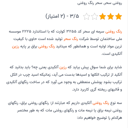
روغنی سحر
,
سحر رنگ روغنی
3/5 - (2 امتیاز)
رنگ روغنی
سرمه ای سحر کد 3255 کوارت که با استاندارد 2225 موسسه
ملی ساختمان توسط شرکت
رنگ سحر
تولید شده است حاوی با کیفیت
ترین مواد اولیه است و همانطور که میدانید
رنگ روغنی
براق بر پایه
رزین
آلکیدی است.
شاید برای شما سوال پیش بیاید که
رزین
آلکیدی یعنی چه؟ باید بدانید که
آلکید از ترکیب الکلها و اسیدها بدست می آید، زمانیکه اسید چرب در الکل
ترکیب بشود پوشش منعطفی به وجود می آورد که در ساخت رنگهای آلکیدی
و قالبهای ریخته گری کاربرد دارد.
سه نوع
رنگ روغنی
آلکیدی داریم که عبارتند از: رنگهای روغنی براق، رنگهای
روغنی نیمه براق یا نیمه مات و رنگهای روغنی مات که به طور مختصر
هرکدام را توضیح خواهیم داد: