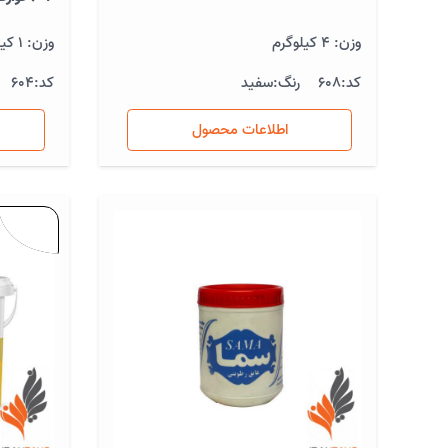
وزن: 4 کیلوگرم
وزن: 1 کیلوگرم
کد:
608
رنگ:
سفید
کد:
604
اطلاعات محصول