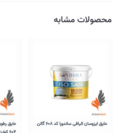
محصولات مشابه
عایق ایزوسان الیافی ساندورا کد 608 گالن
عایق رطوب
۶۰۴ کوارت