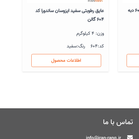
عایق رطوبتی سفید ایزوسان ساندورا کد
۶۰۴ گالن
وزن: 4 کیلوگرم
کد:
604
رنگ:
سفید
اطلاعات محصول
تماس با ما
info@iran-rang.ir