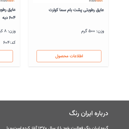
عایق رطوب
عایق رطوبتی پشت بام سما کوارت
۶۰۴ دبه
وزن: 8 کیلوگرم
وزن: 500 گرم
کد:
604
اطلاعات محصول
درباره ایران رنگ
گروه ایران رنگ فعالیت خود را از سال 1370 آغاز کرده است،و با