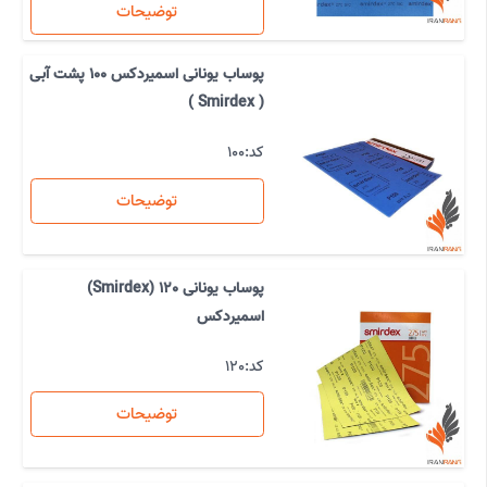
توضیحات
پوساب یونانی اسمیردکس 100 پشت آبی
( Smirdex )
کد:
100
توضیحات
پوساب یونانی 120 (Smirdex)
اسمیردکس
کد:
120
توضیحات