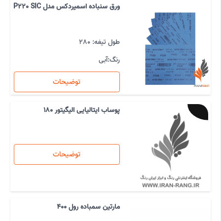
ورق سنباده اسمیردکس مدل P220 SIC
طول تیغه: 280
رنگ:
آبی
توضیحات
پوساب ایتالیایی الیگیتور 180
توضیحات
مارتین سمباده رول 400