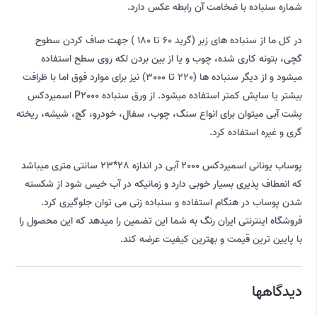
شماره سنباده با ضخامت آن رابطه عکس دارد.
در کل ما از سنباده های زبر (گرید 60 تا 180 ) جهت صاف کردن سطوح
گچی، بتونه کاری شده، چوب و یا از بین بردن لکه روی سطح استفاده
میشود و از دیگر سنباده ها (220 تا 3000) نیز برای موارد فوق اما با ظرافت
بیشتر یا سایش کمتر استفاده میشود. از ورق سنباده P2000 اسمیردکس
پشت آبی میتوان برای انواع سنگ، چوب، سفال، خودرو، گچ، شیشه، ریخته
گری و غیره استفاده کرد.
پوساب یونانی اسمیردکس 2000 آبی در اندازه 28*23 سانتی متری میباشد
که انعطاف پذیری بسیار خوبی دارد و زمانیکه در آب خیس شود از شکسته
شدن پوساب در هنگام استفاده و سنباده زنی می توان جلوگیری کرد.
فروشگاه اینترنتی ایران رنگ به شما این تضمین را میدهد که این محصول را
با پایین ترین قیمت و بهترین کیفیت عرضه کند.
دیدگاهها