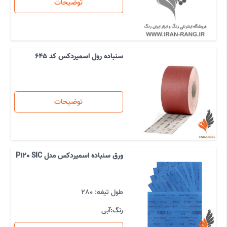
توضیحات
سنباده رول اسمیردکس کد 645
توضیحات
ورق سنباده اسمیردکس مدل P120 SIC
طول تیغه:
280
رنگ:
آبی