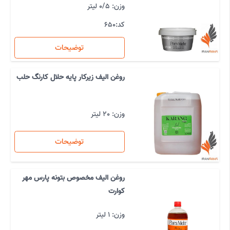
وزن: 0/5 لیتر
کد:
650
توضیحات
روغن الیف زیرکار پایه حلال کارنگ حلب
وزن: 20 لیتر
توضیحات
روغن الیف مخصوص بتونه پارس مهر
کوارت
وزن: 1 لیتر