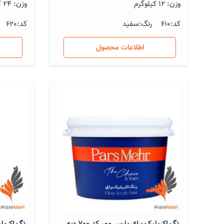
وزن: 12 کیلوگرم
وزن: 24 کیلوگرم
کد:
610
رنگ:
سفید
کد:
620
اطلاعات محصول
رنگ اکریلیک براق پارس مهر کد 700 دبه
رنگ اکریل