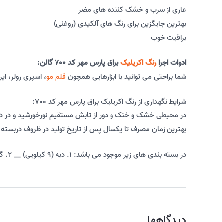
عاری از سرب و خشک کننده های مضر
بهترین جایگزین برای رنگ های آلکیدی (روغنی)
براقیت خوب
ادوات اجرا
رنگ اکریلیک
براق پارس مهر کد 700 گالن:
شما براحتی می توانید با ابزارهایی همچون
قلم مو
، اسپری رولر، ایر
شرایط نگهداری از رنگ اکریلیک براق پارس مهر کد 700:
در محیطی خشک و خنک و دور از تابش مستقیم نورخورشید و در دمای 5+ تا 45+ درجه سانتیگراد نگهدار
بهترین زمان مصرف تا یکسال پس از تاریخ تولید در ظروف دربسته 
در بسته بندی های زیر موجود می باشد: 1. دبه (9 کیلویی) __ 2. گالن (3/5 کیلویی)
دیدگاهها