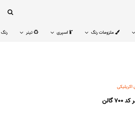
ملزومات رنگ
اسپری
تینر
رنگ 
 اکریلیکی
7 گالن